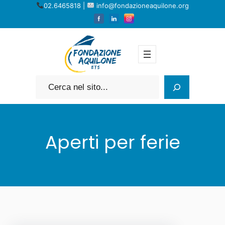
Vai
02.6465818 |
info@fondazioneaquilone.org
al
contenuto
Cerca
Aperti per ferie