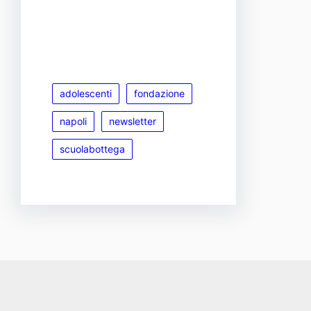
adolescenti
fondazione
napoli
newsletter
scuolabottega