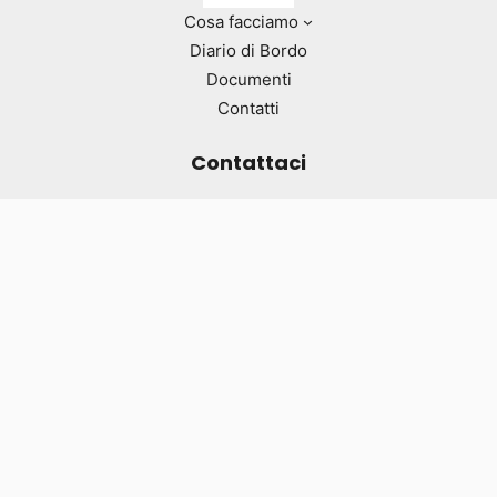
Cosa facciamo
Diario di Bordo
Documenti
Contatti
Contattaci
info@fondazioneaquilone.org
02.6465818
Ultimi articoli
24 Marzo 2026
Prendi il volo con noi!
Sai che ci sono bambini e ragazzi che non