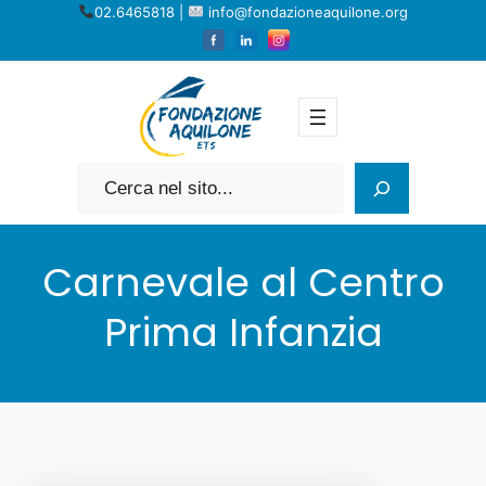
Vai
02.6465818 |
info@fondazioneaquilone.org
al
contenuto
Cerca
Carnevale al Centro
Prima Infanzia