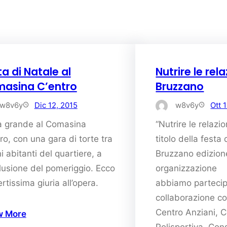
a di Natale al
Nutrire le rel
asina C’entro
Bruzzano
w8v6y
Dic 12, 2015
w8v6y
Ott 
a grande al Comasina
“Nutrire le relazio
ro, con una gara di torte tra
titolo della festa 
i abitanti del quartiere, a
Bruzzano edizione
lusione del pomeriggio. Ecco
organizzazione
ertissima giuria all’opera.
abbiamo partecip
collaborazione co
Centro Anziani, 
w More