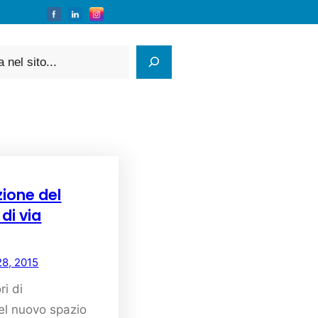
zione del
di via
28, 2015
ri di
del nuovo spazio