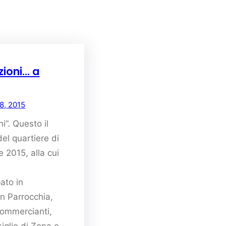
azioni… a
18, 2015
ni”. Questo il
del quartiere di
 2015, alla cui
ato in
n Parrocchia,
Commercianti,