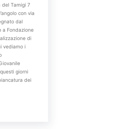
a del Tamigi 7
all’angolo con via
egnato dal
o a Fondazione
ealizzazione di
Qui vediamo i
o
Giovanile
 questi giorni
biancatura dei