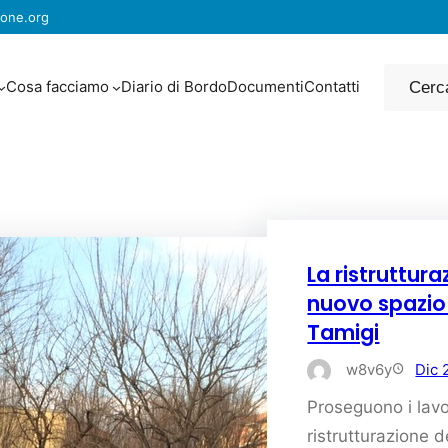
one.org
Cerca
Cosa facciamo
Diario di Bordo
Documenti
Contatti
La ristruttura
nuovo spazio 
Tamigi
w8v6y
Dic 
Proseguono i lavo
ristrutturazione 