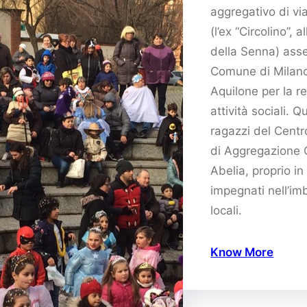
aggregativo di vi
(l’ex “Circolino”, 
della Senna) ass
Comune di Milan
Aquilone per la r
attività sociali. 
ragazzi del Centr
di Aggregazione 
Abelia, proprio in
impegnati nell’im
locali.
Know More