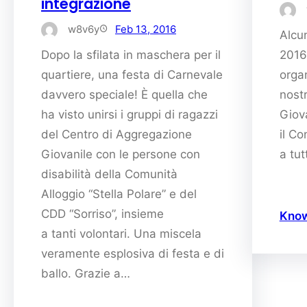
integrazione
w8v6y
Feb 13, 2016
Alcu
Dopo la sfilata in maschera per il
2016
quartiere, una festa di Carnevale
organ
davvero speciale! È quella che
nost
ha visto unirsi i gruppi di ragazzi
Giova
del Centro di Aggregazione
il Co
Giovanile con le persone con
a tut
disabilità della Comunità
Alloggio “Stella Polare” e del
CDD “Sorriso”, insieme
Kno
a tanti volontari. Una miscela
veramente esplosiva di festa e di
ballo. Grazie a…