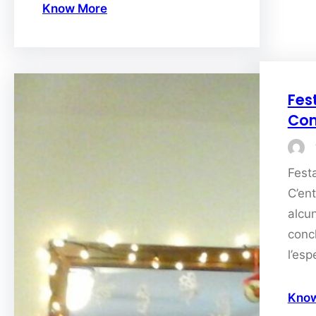
Know More
Fest
Com
Fest
C’ent
alcun
conc
l’esp
Kno