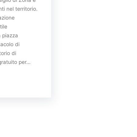
siglio di Zona e
ti nel territorio.
azione
tile
in piazza
acolo di
torio di
 gratuito per…