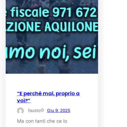
“E perché mai, proprio a
voi?”
fausto
Giu 9, 2025
Ma con tanti che ce lo