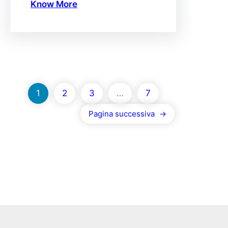
Know More
1
2
3
…
7
Pagina successiva
→