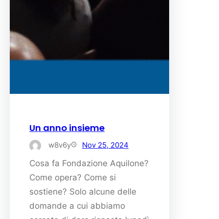
Un anno insieme
w8v6y
Nov 25, 2024
Cosa fa Fondazione Aquilone?
Come opera? Come si
sostiene? Solo alcune delle
domande a cui abbiamo