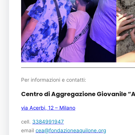
Per informazioni e contatti:
Centro di Aggregazione Giovanile “
via Acerbi, 12 – Milano
cell.
3384991947
email
cea@fondazioneaquilone.org