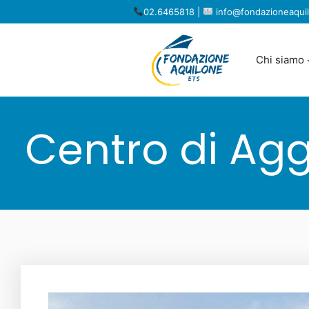
Vai
02.6465818 |
info@fondazioneaquil
al
contenuto
Chi siamo
Centro di Agg