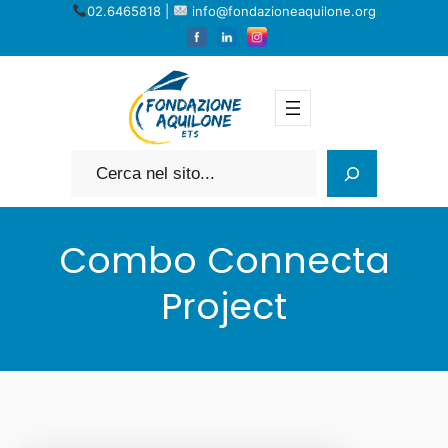
Vai
02.6465818 |
info@fondazioneaquilone.org
al
contenuto
Cerca
Combo Connecta
Project