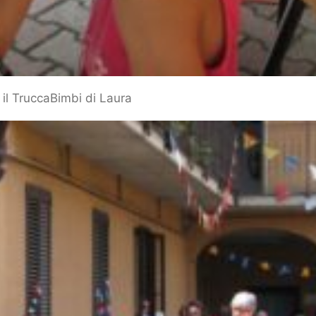
il TruccaBimbi di Laura