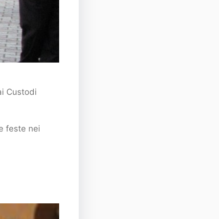
ai Custodi
e feste nei