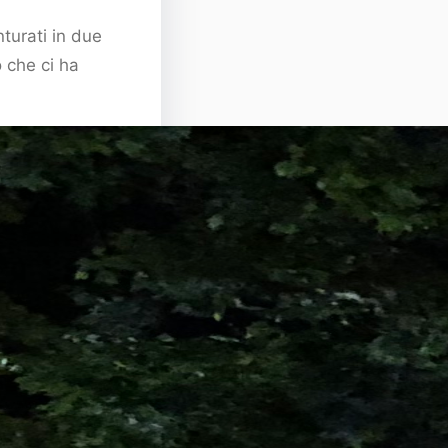
turati in due
 che ci ha