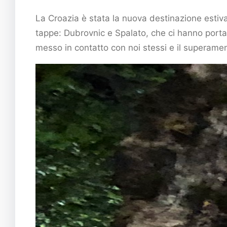
La Croazia è stata la nuova destinazione estiva
tappe: Dubrovnic e Spalato, che ci hanno portat
messo in contatto con noi stessi e il superament