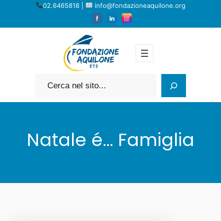
Vai
02.6465818 |
info@fondazioneaquilone.org
al
contenuto
Cerca
Natale é… Famiglia