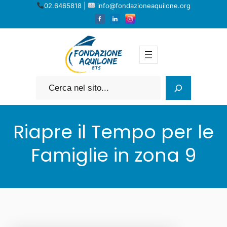
Vai
02.6465818 |
info@fondazioneaquilone.org
al
contenuto
Cerca
Riapre il Tempo per le
Famiglie in zona 9