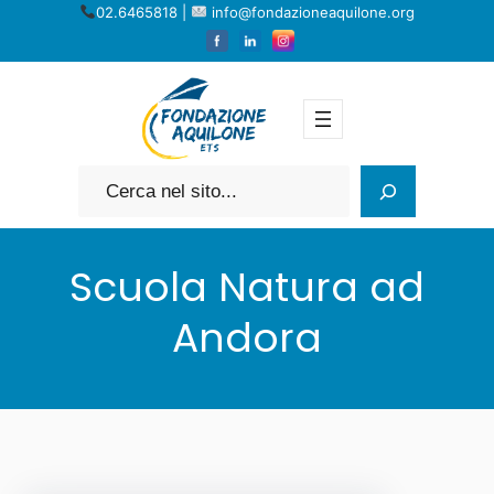
Vai
02.6465818 |
info@fondazioneaquilone.org
al
contenuto
Cerca
Scuola Natura ad
Andora