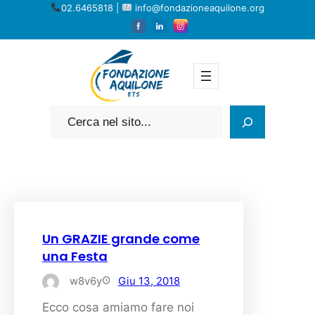
Vai
02.6465818 |
info@fondazioneaquilone.org
al
contenuto
Cerca
Un GRAZIE grande come
una Festa
w8v6y
Giu 13, 2018
Ecco cosa amiamo fare noi