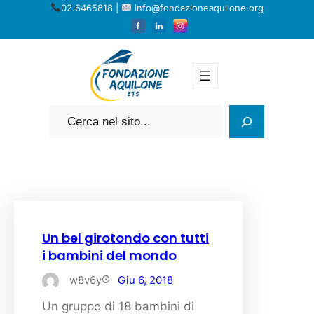
Vai
02.6465818 |
info@fondazioneaquilone.org
al
contenuto
Cerca
Un bel girotondo con tutti
i bambini del mondo
w8v6y
Giu 6, 2018
Un gruppo di 18 bambini di