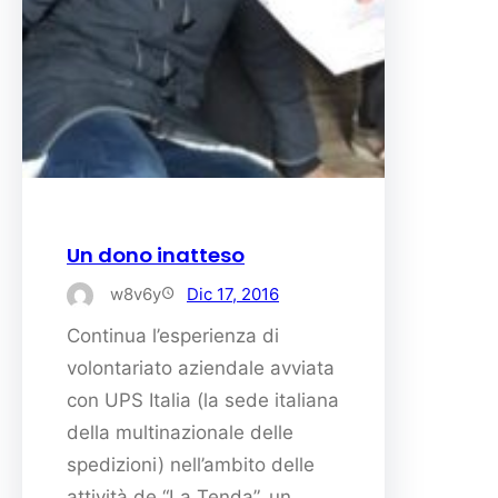
Un dono inatteso
w8v6y
Dic 17, 2016
Continua l’esperienza di
volontariato aziendale avviata
con UPS Italia (la sede italiana
della multinazionale delle
spedizioni) nell’ambito delle
attività de “La Tenda”, un