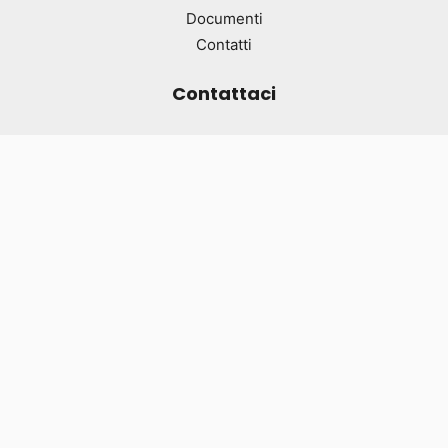
Documenti
Contatti
Contattaci
info@fondazioneaquilone.org
02.6465818
Ultimi articoli
24 Marzo 2026
Prendi il volo con noi!
Sai che ci sono bambini e ragazzi che non
hanno mai visto il mare? Parte…