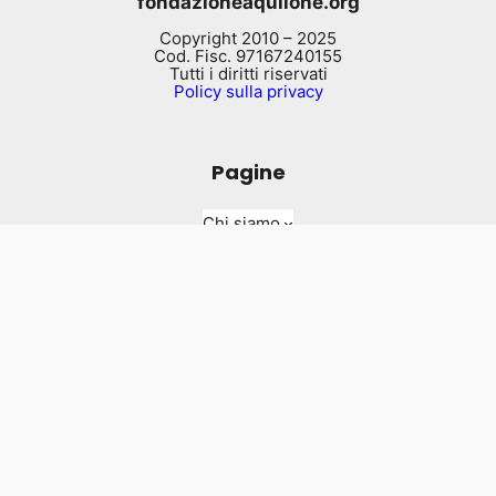
fondazioneaquilone.org
Copyright 2010 – 2025
Cod. Fisc. 97167240155
Tutti i diritti riservati
Policy sulla privacy
Pagine
Chi siamo
Cosa facciamo
Diario di Bordo
Documenti
Contatti
Contattaci
info@fondazioneaquilone.org