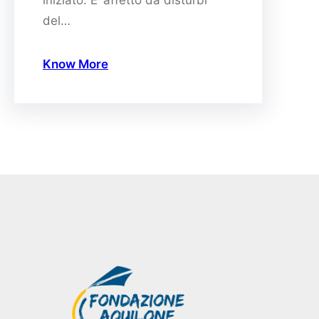
iniziato. E’ affetto da disturbi
del…
Know More