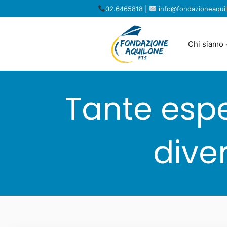
Vai
02.6465818 |
info@fondazioneaquil
al
contenuto
Chi siamo
Tante espe
diver