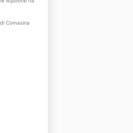
one Aquilone ha
o di Comasina