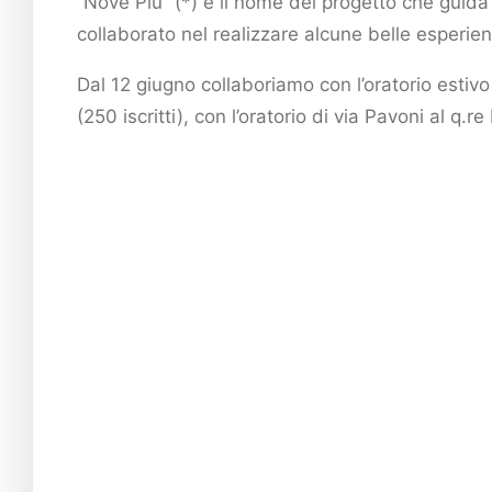
“Nove Più” (*) è il nome del progetto che guid
collaborato nel realizzare alcune belle esperienz
Dal 12 giugno collaboriamo con l’oratorio estivo
(250 iscritti), con l’oratorio di via Pavoni al q.re