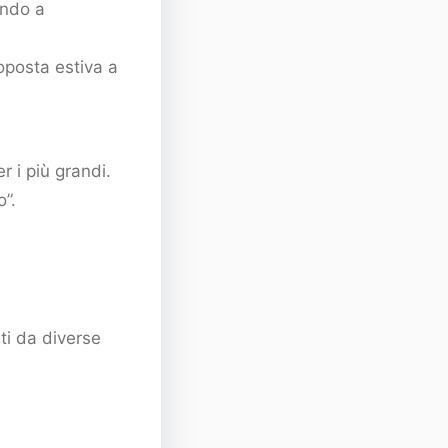
ando a
roposta estiva a
 i più grandi.
”.
ti da diverse