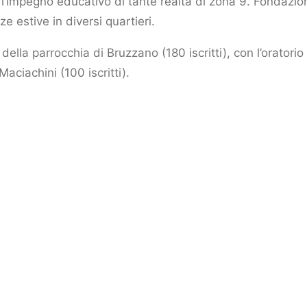
a l’impegno educativo di tante realtà di zona 9. Fondazi
e estive in diversi quartieri.
 della parrocchia di Bruzzano (180 iscritti), con l’oratori
 Maciachini (100 iscritti).