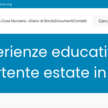
one.org
Cerca
Cosa facciamo
Diario di Bordo
Documenti
Contatti
rienze educat
tente estate in