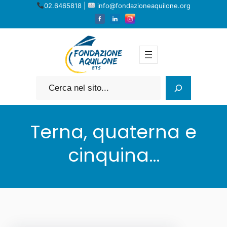
Vai
02.6465818 |
info@fondazioneaquilone.org
al
contenuto
Cerca
Terna, quaterna e
cinquina…