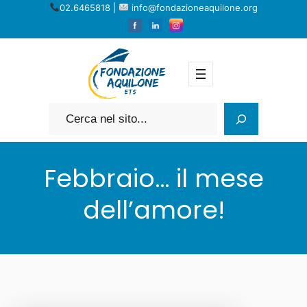
Vai
02.6465818 |
info@fondazioneaquilone.org
al
contenuto
Cerca
Febbraio… il mese
dell’amore!