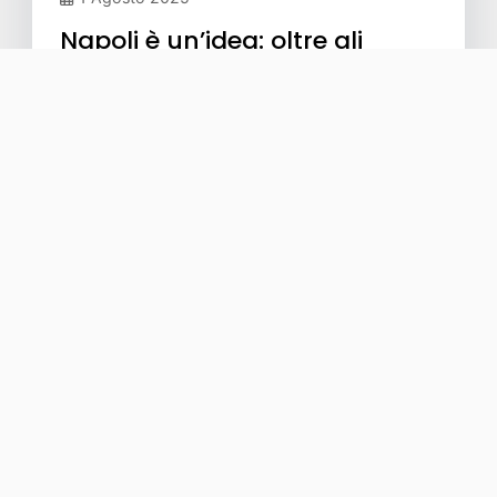
Napoli è un’idea: oltre gli
stereotipi, un viaggio tra
periferie che si somigliano
Questo progetto, nato nell’ambito di Scuola
Bottega – un innovativo percorso educativo di
Fondazione Aquilone…
Leggi tutto