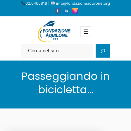
Vai
02.6465818 |
info@fondazioneaquilone.org
al
contenuto
Cerca
Passeggiando in
bicicletta…