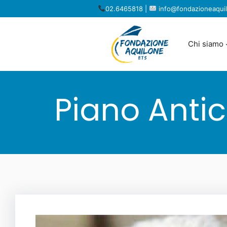
Vai
02.6465818 |
info@fondazioneaquil
al
contenuto
Chi siamo
Piano Antic