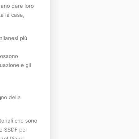
ssano dare loro
a la casa,
milanesi più
 possono
uazione e gli
gno della
toriali che sono
i e SSDF per
 del Piano