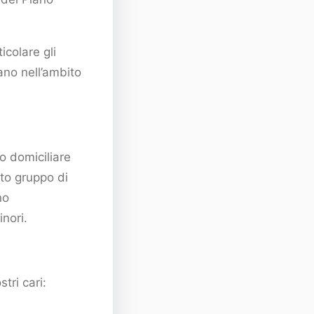
colare gli
lano nell’ambito
no domiciliare
ato gruppo di
no
inori.
tri cari: