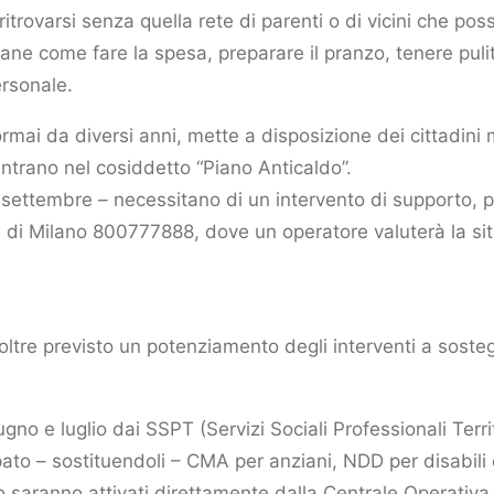
 ritrovarsi senza quella rete di parenti o di vicini che po
ane come fare la spesa, preparare il pranzo, tenere pulit
ersonale.
mai da diversi anni, mette a disposizione dei cittadini 
ientrano nel cosiddetto “Piano Anticaldo”.
 di settembre – necessitano di un intervento di supporto,
e di Milano 800777888, dove un operatore valuterà la sit
oltre previsto un potenziamento degli interventi a soste
iugno e luglio dai SSPT (Servizi Sociali Professionali Terri
rpato – sostituendoli – CMA per anziani, NDD per disabil
o saranno attivati direttamente dalla Centrale Operativa