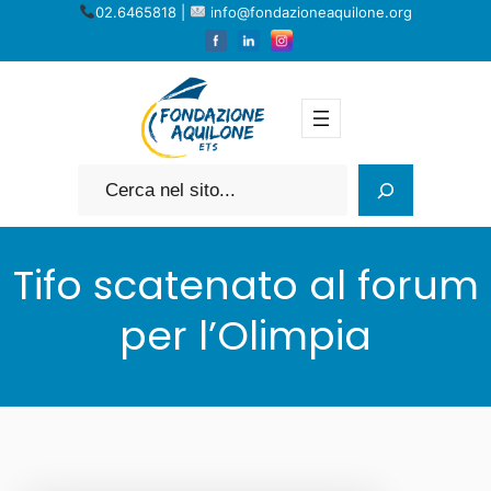
Vai
02.6465818 |
info@fondazioneaquilone.org
al
contenuto
Cerca
Tifo scatenato al forum
per l’Olimpia