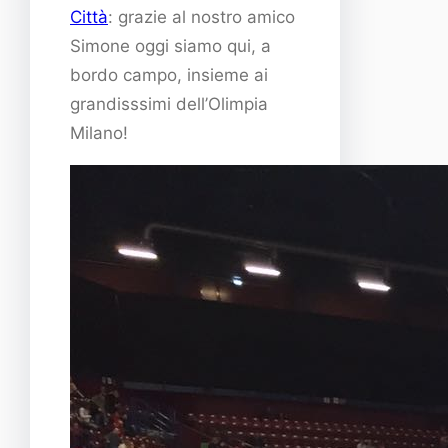
Città
: grazie al nostro amico
Simone oggi siamo qui, a
bordo campo, insieme ai
grandisssimi dell’Olimpia
Milano!